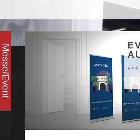
Home
Leistungsspektr
E
Messe/Event
Kommunikationsde
A
Print
Li
Web
Präsentatione
Messe-/Eventaussta
Beratung/Schulu
Produktdesign
about